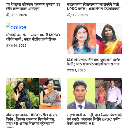
वाह रे पठ्ठया! पहिल्याच प्रयत्नात पुण्याचा २२
यवतमाळच्या रिक्षाचालकाच्या लेकीने केली
वर्षीय तरुण झाला आयएएस
UPSC क्रॅक ; आता होणार जिल्हाधिकारी
एप्रिल 23, 2025
एप्रिल 23, 2025
कोणतेही क्लासेस न लावता मारली MPSC
परीक्षेत बाजी ; बनला पोलीस उपनिरीक्षक
एप्रिल 14, 2025
IAS होण्यासाठी तीन वेळा यूपीएससी क्रॅक
केली ; चारू यांचा प्रेरणादायी प्रवास वाचा..
एप्रिल 1, 2025
डॉक्टर झाल्यानंतर UPSC परीक्षा देण्याचा
राहण्यासाठी घर नाही, दोन वेळच्या जेवणाचेही
निर्णय ; तिसऱ्या प्रयत्नात मिळविले यश,
पैसे नव्हते ; पठ्ठ्याने जिद्दीने UPSC क्रॅक
वाचा IFS अपाला मिश्रांचा प्रेरणादायी
केली अन् बनला IAS
प्रवास