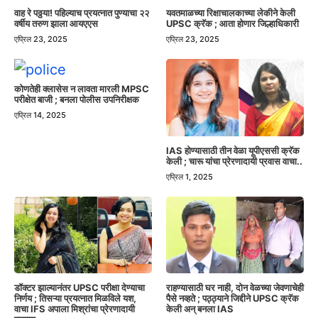
वाह रे पठ्ठया! पहिल्याच प्रयत्नात पुण्याचा २२
यवतमाळच्या रिक्षाचालकाच्या लेकीने केली
वर्षीय तरुण झाला आयएएस
UPSC क्रॅक ; आता होणार जिल्हाधिकारी
एप्रिल 23, 2025
एप्रिल 23, 2025
कोणतेही क्लासेस न लावता मारली MPSC
परीक्षेत बाजी ; बनला पोलीस उपनिरीक्षक
एप्रिल 14, 2025
IAS होण्यासाठी तीन वेळा यूपीएससी क्रॅक
केली ; चारू यांचा प्रेरणादायी प्रवास वाचा..
एप्रिल 1, 2025
डॉक्टर झाल्यानंतर UPSC परीक्षा देण्याचा
राहण्यासाठी घर नाही, दोन वेळच्या जेवणाचेही
निर्णय ; तिसऱ्या प्रयत्नात मिळविले यश,
पैसे नव्हते ; पठ्ठ्याने जिद्दीने UPSC क्रॅक
वाचा IFS अपाला मिश्रांचा प्रेरणादायी
केली अन् बनला IAS