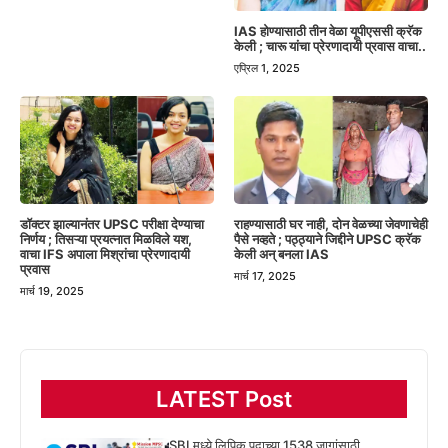
IAS होण्यासाठी तीन वेळा यूपीएससी क्रॅक
केली ; चारू यांचा प्रेरणादायी प्रवास वाचा..
एप्रिल 1, 2025
डॉक्टर झाल्यानंतर UPSC परीक्षा देण्याचा
राहण्यासाठी घर नाही, दोन वेळच्या जेवणाचेही
निर्णय ; तिसऱ्या प्रयत्नात मिळविले यश,
पैसे नव्हते ; पठ्ठ्याने जिद्दीने UPSC क्रॅक
वाचा IFS अपाला मिश्रांचा प्रेरणादायी
केली अन् बनला IAS
प्रवास
मार्च 17, 2025
मार्च 19, 2025
LATEST Post
SBI मध्ये लिपिक पदाच्या 1538 जागांसाठी