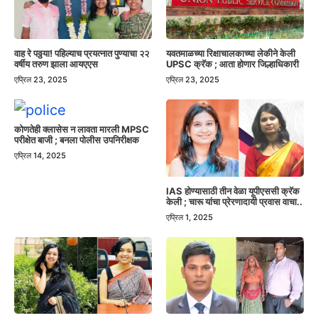
वाह रे पठ्ठया! पहिल्याच प्रयत्नात पुण्याचा २२
यवतमाळच्या रिक्षाचालकाच्या लेकीने केली
वर्षीय तरुण झाला आयएएस
UPSC क्रॅक ; आता होणार जिल्हाधिकारी
एप्रिल 23, 2025
एप्रिल 23, 2025
कोणतेही क्लासेस न लावता मारली MPSC
परीक्षेत बाजी ; बनला पोलीस उपनिरीक्षक
एप्रिल 14, 2025
IAS होण्यासाठी तीन वेळा यूपीएससी क्रॅक
केली ; चारू यांचा प्रेरणादायी प्रवास वाचा..
एप्रिल 1, 2025