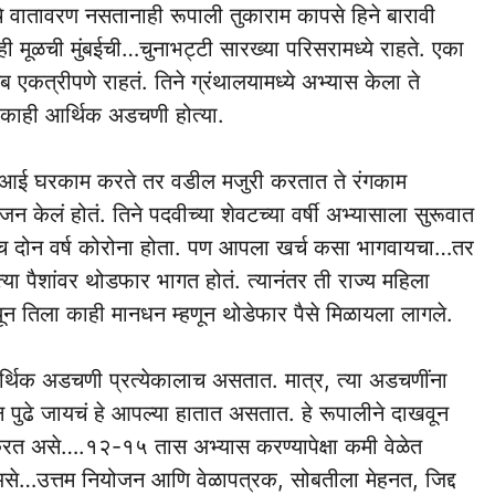
े वातावरण नसतानाही रूपाली तुकाराम कापसे हिने बारावी
ाली ही मूळची मुंबईची…चुनाभट्टी सारख्या परिसरामध्ये राहते. एका
 एकत्रीपणे राहतं. तिने ग्रंथालयामध्ये अभ्यास केला ते
 काही आर्थिक अडचणी होत्या.
तिची आई घरकाम करते तर वडील मजुरी करतात ते रंगकाम
जन केलं होतं. तिने पदवीच्या शेवटच्या वर्षी अभ्यासाला सुरूवात
 त्यातच दोन वर्ष कोरोना होता. पण आपला खर्च कसा भागवायचा…तर
्या पैशांवर थोडफार भागत होतं. त्यानंतर ती राज्य महिला
ून तिला काही मानधन म्हणून थोडेफार पैसे मिळायला लागले.
्थिक अडचणी प्रत्येकालाच असतात. मात्र, त्या अडचणींना
ुढे जायचं हे आपल्या हातात असतात. हे रूपालीने दाखवून
रत असे….१२-१५ तास अभ्यास करण्यापेक्षा कमी वेळेत
असे…उत्तम नियोजन आणि वेळापत्रक, सोबतीला मेहनत, जिद्द