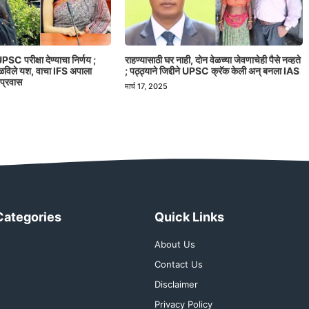
PSC परीक्षा देण्याचा निर्णय ;
राहण्यासाठी घर नाही, दोन वेळच्या जेवणाचेही पैसे नव्हते
मिळविले यश, वाचा IFS अपाला
; पठ्ठ्याने जिद्दीने UPSC क्रॅक केली अन् बनला IAS
 प्रवास
मार्च 17, 2025
Categories
Quick Links
About Us
Contact Us
Disclaimer
Privacy Policy