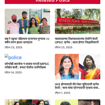
वाह रे पठ्ठया! पहिल्याच प्रयत्नात पुण्याचा २२
यवतमाळच्या रिक्षाचालकाच्या लेकीने केली
वर्षीय तरुण झाला आयएएस
UPSC क्रॅक ; आता होणार जिल्हाधिकारी
एप्रिल 23, 2025
एप्रिल 23, 2025
कोणतेही क्लासेस न लावता मारली MPSC
परीक्षेत बाजी ; बनला पोलीस उपनिरीक्षक
एप्रिल 14, 2025
IAS होण्यासाठी तीन वेळा यूपीएससी क्रॅक
केली ; चारू यांचा प्रेरणादायी प्रवास वाचा..
एप्रिल 1, 2025