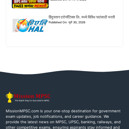
हिंदुस्तान एरोनॉटिक्स लि. मध्ये विविध पदांसाठी भरती
Published On: जुलै 30, 2026
MissionMPSC.com is your one-stop destination for government
exam updates, job notifications, and career guidance. We
provide the latest news on MPSC, UPSC, banking, railways, and
other competitive exams, ensuring aspirants stay informed and