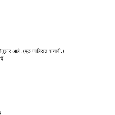
ेनुसार आहे .(मूळ जाहिरात वाचावी.)
षे
4