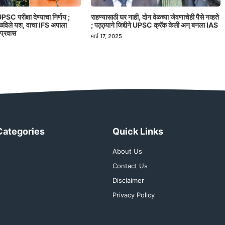
PSC परीक्षा देण्याचा निर्णय ;
राहण्यासाठी घर नाही, दोन वेळच्या जेवणाचेही पैसे नव्हते
मिळविले यश, वाचा IFS अपाला
; पठ्ठ्याने जिद्दीने UPSC क्रॅक केली अन् बनला IAS
 प्रवास
मार्च 17, 2025
Categories
Quick Links
About Us
Contact Us
Disclaimer
Privacy Policy