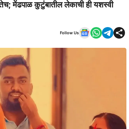
च; मेंढपाळ कुटुंबातील लेकाची ही यशस्वी
Follow Us