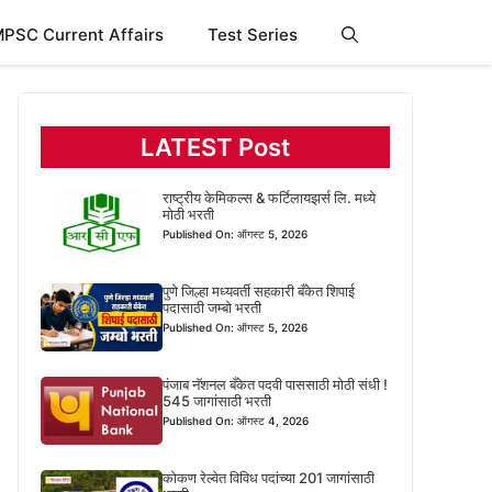
PSC Current Affairs
Test Series
LATEST Post
राष्ट्रीय केमिकल्स & फर्टिलायझर्स लि. मध्ये
मोठी भरती
Published On: ऑगस्ट 5, 2026
पुणे जिल्हा मध्यवर्ती सहकारी बँकेत शिपाई
पदासाठी जम्बो भरती
Published On: ऑगस्ट 5, 2026
पंजाब नॅशनल बँकेत पदवी पाससाठी मोठी संधी !
545 जागांसाठी भरती
Published On: ऑगस्ट 4, 2026
कोकण रेल्वेत विविध पदांच्या 201 जागांसाठी