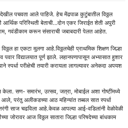
ील पचवता आले पाहिजे. हेच मेंढपाळ कुटुंबातील विठ्ठल
 आर्थिक परिस्थिती बेताची…दोन एकर जिराईत शेती अपुरी
ाम, गवंडीकाम करून संसाराची जबाबदारी पेलत आहेत.
ठ्ठल हा एकटा मुलगा आहे.विठ्ठलचेही प्राथमिक शिक्षण जिल्हा
 पवार विद्यालयात पूर्ण झाले. लहानपणापासून अभ्यासात हुशार
ने स्पर्धा परीक्षेची तयारी करायला लागल्यावर अनेकदा अपयश
स केला. सण- समारंभ, उत्सव, जत्रा, मोबाईल अशा गोष्टींमध्ये
 आले, परंतु अलीकडच्या आठ महिन्यांत तब्बल सात स्पर्धा
सप्तरंगी साज चढविला आहे.केवळ आपल्या आई-वडिलांनी वेळोवेळी
च्या जोरावर आज विठ्ठल सातारा जिल्हा परिषदेच्या बांधकाम