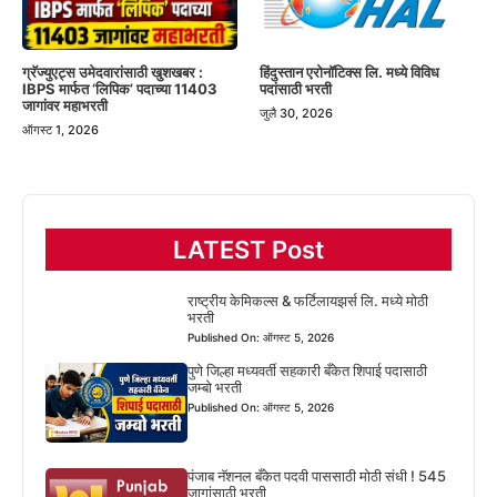
हिंदुस्तान एरोनॉटिक्स लि. मध्ये विविध
ग्रॅज्युएट्स उमेदवारांसाठी खुशखबर :
पदांसाठी भरती
IBPS मार्फत ‘लिपिक’ पदाच्या 11403
जागांवर महाभरती
जुलै 30, 2026
ऑगस्ट 1, 2026
LATEST Post
राष्ट्रीय केमिकल्स & फर्टिलायझर्स लि. मध्ये मोठी
भरती
Published On: ऑगस्ट 5, 2026
पुणे जिल्हा मध्यवर्ती सहकारी बँकेत शिपाई पदासाठी
जम्बो भरती
Published On: ऑगस्ट 5, 2026
पंजाब नॅशनल बँकेत पदवी पाससाठी मोठी संधी ! 545
जागांसाठी भरती