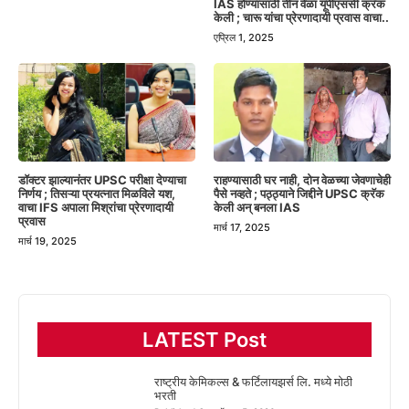
IAS होण्यासाठी तीन वेळा यूपीएससी क्रॅक
केली ; चारू यांचा प्रेरणादायी प्रवास वाचा..
एप्रिल 1, 2025
डॉक्टर झाल्यानंतर UPSC परीक्षा देण्याचा
राहण्यासाठी घर नाही, दोन वेळच्या जेवणाचेही
निर्णय ; तिसऱ्या प्रयत्नात मिळविले यश,
पैसे नव्हते ; पठ्ठ्याने जिद्दीने UPSC क्रॅक
वाचा IFS अपाला मिश्रांचा प्रेरणादायी
केली अन् बनला IAS
प्रवास
मार्च 17, 2025
मार्च 19, 2025
LATEST Post
राष्ट्रीय केमिकल्स & फर्टिलायझर्स लि. मध्ये मोठी
भरती