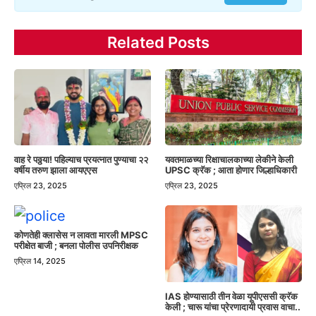
Related Posts
वाह रे पठ्ठया! पहिल्याच प्रयत्नात पुण्याचा २२
यवतमाळच्या रिक्षाचालकाच्या लेकीने केली
वर्षीय तरुण झाला आयएएस
UPSC क्रॅक ; आता होणार जिल्हाधिकारी
एप्रिल 23, 2025
एप्रिल 23, 2025
कोणतेही क्लासेस न लावता मारली MPSC
परीक्षेत बाजी ; बनला पोलीस उपनिरीक्षक
एप्रिल 14, 2025
IAS होण्यासाठी तीन वेळा यूपीएससी क्रॅक
केली ; चारू यांचा प्रेरणादायी प्रवास वाचा..