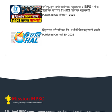
ग्रॅज्युएट्स उमेदवारांसाठी खुशखबर : IBPS मार्फत
‘लिपिक’ पदाच्या 11403 जागांवर महाभरती
Published On: ऑगस्ट 1, 2026
हिंदुस्तान एरोनॉटिक्स लि. मध्ये विविध पदांसाठी भरती
Published On: जुलै 30, 2026
MissionMPSC.com is your one-stop destination for government