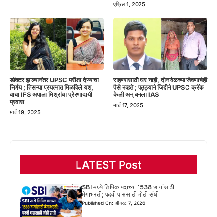
एप्रिल 1, 2025
डॉक्टर झाल्यानंतर UPSC परीक्षा देण्याचा
राहण्यासाठी घर नाही, दोन वेळच्या जेवणाचेही
निर्णय ; तिसऱ्या प्रयत्नात मिळविले यश,
पैसे नव्हते ; पठ्ठ्याने जिद्दीने UPSC क्रॅक
वाचा IFS अपाला मिश्रांचा प्रेरणादायी
केली अन् बनला IAS
प्रवास
मार्च 17, 2025
मार्च 19, 2025
LATEST Post
SBI मध्ये लिपिक पदाच्या 1538 जागांसाठी
मेगाभरती; पदवी पाससाठी मोठी संधी
Published On: ऑगस्ट 7, 2026