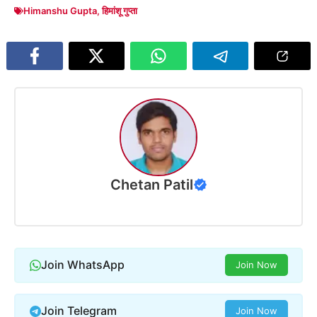
Himanshu Gupta
,
हिमांशू गुप्ता
Chetan Patil
Join WhatsApp
Join Now
Join Telegram
Join Now