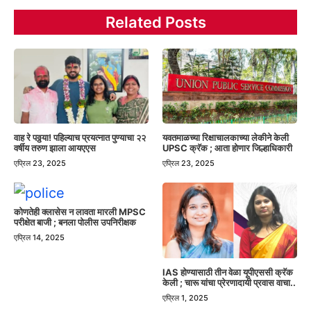
Related Posts
वाह रे पठ्ठया! पहिल्याच प्रयत्नात पुण्याचा २२
यवतमाळच्या रिक्षाचालकाच्या लेकीने केली
वर्षीय तरुण झाला आयएएस
UPSC क्रॅक ; आता होणार जिल्हाधिकारी
एप्रिल 23, 2025
एप्रिल 23, 2025
कोणतेही क्लासेस न लावता मारली MPSC
परीक्षेत बाजी ; बनला पोलीस उपनिरीक्षक
एप्रिल 14, 2025
IAS होण्यासाठी तीन वेळा यूपीएससी क्रॅक
केली ; चारू यांचा प्रेरणादायी प्रवास वाचा..
एप्रिल 1, 2025