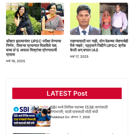
डॉक्टर झाल्यानंतर UPSC परीक्षा देण्याचा
राहण्यासाठी घर नाही, दोन वेळच्या जेवणाचेही
निर्णय ; तिसऱ्या प्रयत्नात मिळविले यश,
पैसे नव्हते ; पठ्ठ्याने जिद्दीने UPSC क्रॅक
वाचा IFS अपाला मिश्रांचा प्रेरणादायी
केली अन् बनला IAS
प्रवास
मार्च 17, 2025
मार्च 19, 2025
LATEST Post
SBI मध्ये लिपिक पदाच्या 1538 जागांसाठी
मेगाभरती; पदवी पाससाठी मोठी संधी
Published On: ऑगस्ट 7, 2026