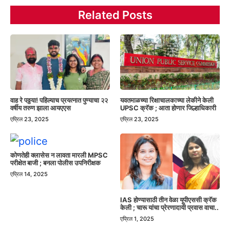
Related Posts
वाह रे पठ्ठया! पहिल्याच प्रयत्नात पुण्याचा २२
यवतमाळच्या रिक्षाचालकाच्या लेकीने केली
वर्षीय तरुण झाला आयएएस
UPSC क्रॅक ; आता होणार जिल्हाधिकारी
एप्रिल 23, 2025
एप्रिल 23, 2025
कोणतेही क्लासेस न लावता मारली MPSC
परीक्षेत बाजी ; बनला पोलीस उपनिरीक्षक
एप्रिल 14, 2025
IAS होण्यासाठी तीन वेळा यूपीएससी क्रॅक
केली ; चारू यांचा प्रेरणादायी प्रवास वाचा..
एप्रिल 1, 2025