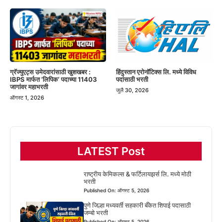
हिंदुस्तान एरोनॉटिक्स लि. मध्ये विविध
ग्रॅज्युएट्स उमेदवारांसाठी खुशखबर :
पदांसाठी भरती
IBPS मार्फत ‘लिपिक’ पदाच्या 11403
जागांवर महाभरती
जुलै 30, 2026
ऑगस्ट 1, 2026
LATEST Post
राष्ट्रीय केमिकल्स & फर्टिलायझर्स लि. मध्ये मोठी
भरती
Published On: ऑगस्ट 5, 2026
पुणे जिल्हा मध्यवर्ती सहकारी बँकेत शिपाई पदासाठी
जम्बो भरती
Published On: ऑगस्ट 5, 2026