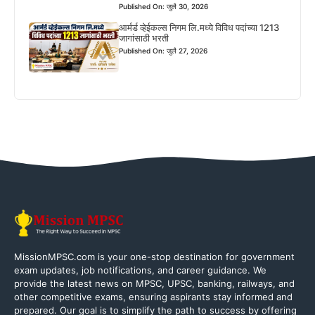
Published On: जुलै 30, 2026
आर्मर्ड व्हेईकल्स निगम लि.मध्ये विविध पदांच्या 1213
जागांसाठी भरती
Published On: जुलै 27, 2026
MissionMPSC.com is your one-stop destination for government
exam updates, job notifications, and career guidance. We
provide the latest news on MPSC, UPSC, banking, railways, and
other competitive exams, ensuring aspirants stay informed and
prepared. Our goal is to simplify the path to success by offering