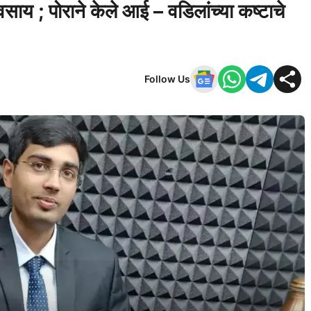
साय ; पोराने केले आई – वडिलांच्या कष्टाचे
Follow Us