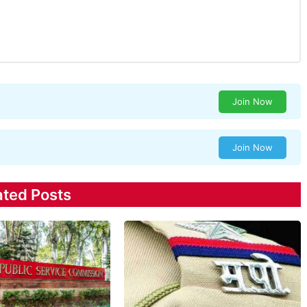
Join Now
Join Now
ated Posts