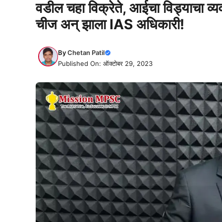
वडील चहा विक्रेते, आईचा विड्याचा व्यव
चीज अन् झाला IAS अधिकारी!
By
Chetan Patil
Published On: ऑक्टोबर 29, 2023