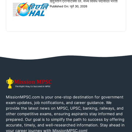
हिंदुस्तान एरोनॉटिक्स लि. मध्ये विविध पदांसाठी भरती
Published On: जुलै 30, 2026
MissionMPSC.com is your one-stop destination for government
exam updates, job notifications, and career guidance. We
provide the latest news on MPSC, UPSC, banking, railways, and
other competitive exams, ensuring aspirants stay informed and
prepared. Our goal is to simplify the path to success by offering
accurate, timely, and well-researched information. Stay ahead in
your career journey with MissionMPSC.com!