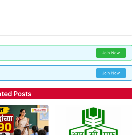
Join Now
Join Now
ated Posts