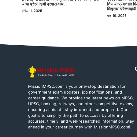
यांचा प्रेरणादायी प्रवास वाचा..
तिसऱ्या प्रयत्नात 
मिश्रांचा प्रेरणादायी
एप्रिल 1, 2025
मार्च 19, 2025
MissionMPSC.com is your one-stop destination for
government exam updates, job notifications, and
career guidance. We provide the latest news on MPSC,
UPSC, banking, railways, and other competitive exams,
ensuring aspirants stay informed and prepared. Our
goal is to simplify the path to success by offering
accurate, timely, and well-researched information. Stay
ahead in your career journey with MissionMPSC.com!