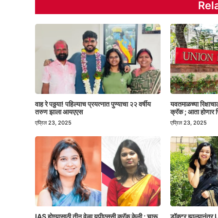
Rel
वाह रे पठ्ठया! पहिल्याच प्रयत्नात पुण्याचा २२ वर्षीय
यवतमाळच्या रिक्षाच
तरुण झाला आयएएस
क्रॅक ; आता होणार ज
एप्रिल 23, 2025
एप्रिल 23, 2025
IAS होण्यासाठी तीन वेळा यूपीएससी क्रॅक केली ; चारू
डॉक्टर झाल्यानंतर U