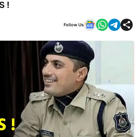
S !
Follow Us