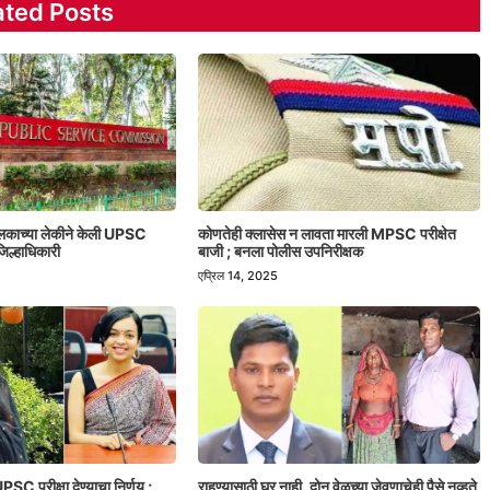
ated Posts
ालकाच्या लेकीने केली UPSC
कोणतेही क्लासेस न लावता मारली MPSC परीक्षेत
िल्हाधिकारी
बाजी ; बनला पोलीस उपनिरीक्षक
एप्रिल 14, 2025
PSC परीक्षा देण्याचा निर्णय ;
राहण्यासाठी घर नाही, दोन वेळच्या जेवणाचेही पैसे नव्हते