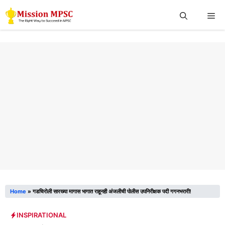
Skip
Me
to
content
Home
»
गडचिरोली सारख्या मागास भागात राहूनही अंजलीची पोलीस उपनिरीक्षक पदी गगनभरारी!
INSPIRATIONAL