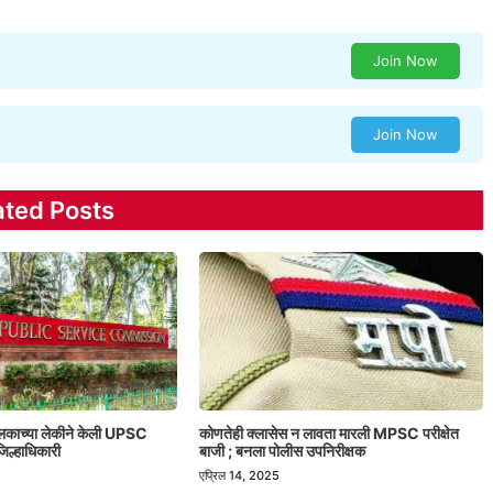
Join Now
Join Now
ated Posts
ालकाच्या लेकीने केली UPSC
कोणतेही क्लासेस न लावता मारली MPSC परीक्षेत
िल्हाधिकारी
बाजी ; बनला पोलीस उपनिरीक्षक
एप्रिल 14, 2025