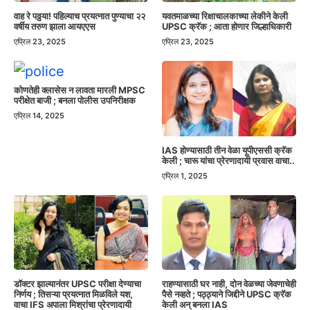
वाह रे पठ्ठया! पहिल्याच प्रयत्नात पुण्याचा २२
यवतमाळच्या रिक्षाचालकाच्या लेकीने केली
वर्षीय तरुण झाला आयएएस
UPSC क्रॅक ; आता होणार जिल्हाधिकारी
एप्रिल 23, 2025
एप्रिल 23, 2025
कोणतेही क्लासेस न लावता मारली MPSC
परीक्षेत बाजी ; बनला पोलीस उपनिरीक्षक
एप्रिल 14, 2025
IAS होण्यासाठी तीन वेळा यूपीएससी क्रॅक
केली ; चारू यांचा प्रेरणादायी प्रवास वाचा..
एप्रिल 1, 2025
डॉक्टर झाल्यानंतर UPSC परीक्षा देण्याचा
राहण्यासाठी घर नाही, दोन वेळच्या जेवणाचेही
निर्णय ; तिसऱ्या प्रयत्नात मिळविले यश,
पैसे नव्हते ; पठ्ठ्याने जिद्दीने UPSC क्रॅक
वाचा IFS अपाला मिश्रांचा प्रेरणादायी
केली अन् बनला IAS