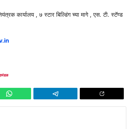
यंत्रक कार्यालय , ७ स्टार बिल्डिंग च्या मागे , एस. टी. स्टॅण्ड
.in
महामंडळ