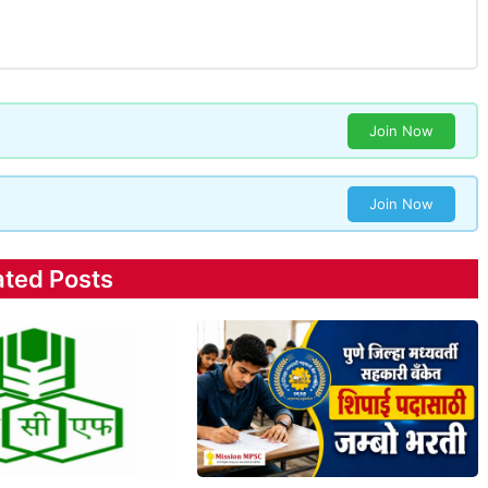
Join Now
Join Now
ated Posts