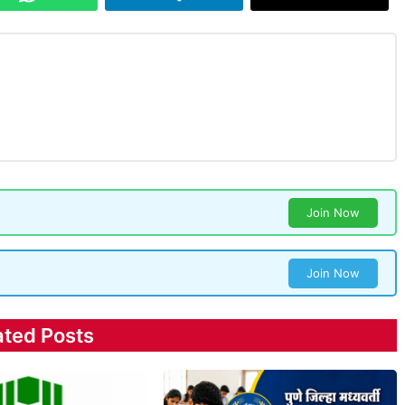
Join Now
Join Now
ated Posts