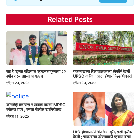
Related Posts
वाह रे पठ्ठया! पहिल्याच प्रयत्नात पुण्याचा २२
यवतमाळच्या रिक्षाचालकाच्या लेकीने केली
वर्षीय तरुण झाला आयएएस
UPSC क्रॅक ; आता होणार जिल्हाधिकारी
एप्रिल 23, 2025
एप्रिल 23, 2025
कोणतेही क्लासेस न लावता मारली MPSC
परीक्षेत बाजी ; बनला पोलीस उपनिरीक्षक
एप्रिल 14, 2025
IAS होण्यासाठी तीन वेळा यूपीएससी क्रॅक
केली ; चारू यांचा प्रेरणादायी प्रवास वाचा..