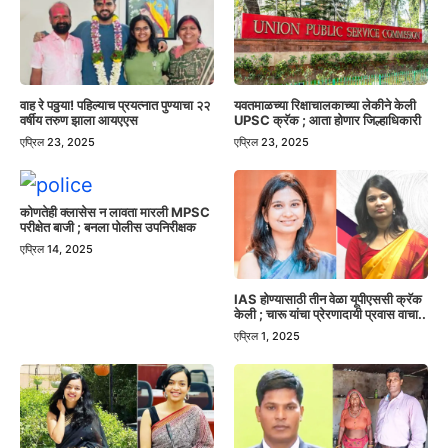
वाह रे पठ्ठया! पहिल्याच प्रयत्नात पुण्याचा २२
यवतमाळच्या रिक्षाचालकाच्या लेकीने केली
वर्षीय तरुण झाला आयएएस
UPSC क्रॅक ; आता होणार जिल्हाधिकारी
एप्रिल 23, 2025
एप्रिल 23, 2025
कोणतेही क्लासेस न लावता मारली MPSC
परीक्षेत बाजी ; बनला पोलीस उपनिरीक्षक
एप्रिल 14, 2025
IAS होण्यासाठी तीन वेळा यूपीएससी क्रॅक
केली ; चारू यांचा प्रेरणादायी प्रवास वाचा..
एप्रिल 1, 2025