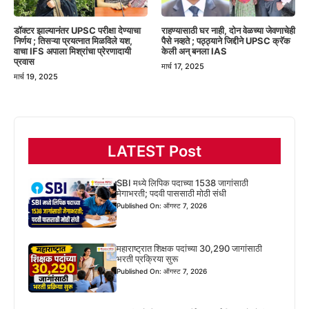
डॉक्टर झाल्यानंतर UPSC परीक्षा देण्याचा
राहण्यासाठी घर नाही, दोन वेळच्या जेवणाचेही
निर्णय ; तिसऱ्या प्रयत्नात मिळविले यश,
पैसे नव्हते ; पठ्ठ्याने जिद्दीने UPSC क्रॅक
वाचा IFS अपाला मिश्रांचा प्रेरणादायी
केली अन् बनला IAS
प्रवास
मार्च 17, 2025
मार्च 19, 2025
LATEST Post
SBI मध्ये लिपिक पदाच्या 1538 जागांसाठी
मेगाभरती; पदवी पाससाठी मोठी संधी
Published On: ऑगस्ट 7, 2026
महाराष्ट्रात शिक्षक पदांच्या 30,290 जागांसाठी
भरती प्रक्रिया सुरू
Published On: ऑगस्ट 7, 2026