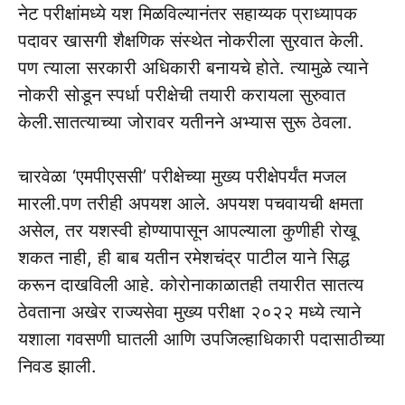
नेट परीक्षांमध्ये यश मिळविल्‍यानंतर सहाय्यक प्राध्यापक
पदावर खासगी शैक्षणिक संस्‍थेत नोकरीला सुरवात केली.
पण त्याला सरकारी अधिकारी बनायचे होते. त्यामुळे त्याने
नोकरी सोडून स्पर्धा परीक्षेची तयारी करायला सुरुवात
केली.सातत्याच्या जोरावर यतीनने अभ्यास सुरू ठेवला.
चारवेळा ‘एमपीएससी’ परीक्षेच्‍या मुख्य परीक्षेपर्यंत मजल
मारली.पण तरीही अपयश आले. अपयश पचवायची क्षमता
असेल, तर यशस्‍वी होण्यापासून आपल्‍याला कुणीही रोखू
शकत नाही, ही बाब यतीन रमेशचंद्र पाटील याने सिद्ध
करून दाखविली आहे. कोरोनाकाळातही तयारीत सातत्‍य
ठेवताना अखेर राज्‍यसेवा मुख्य परीक्षा २०२२ मध्ये त्‍याने
यशाला गवसणी घातली आणि उपजिल्‍हाधिकारी पदासाठीच्‍या
निवड झाली.