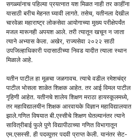
सगळ्यांनाच पहिल्या प्रयत्नात यश मिळत नाही तर काहींना
यासाठी बरीच मेहनत घ्यावी लागते. तसेच, यतीनला देखील
चारवेळा महाराष्ट्र लोकसेवा आयोगाच्‍या मुख्य परीक्षेपर्यंत
मजल मारूनही अपयश आले. तरी त्‍यातून खचून न जाता
त्याने अभ्यास केला. अखेर, राज्‍यसेवा २०२२ साठी
उपजिल्‍हाधिकारी पदासाठीच्‍या निवड यादीत त्‍याला स्‍थान
मिळाले आहे.
यतीन पाटील हा मूळचा जळगावच. त्याचे वडील रमेशचंद्र
पाटील भोसला शाळेत शिक्षक आहेत. तर आई विमल पाटील
गृहिणी आहेत. यतीनचे शालेय शिक्षण मराठा हायस्‍कूलमध्ये,
तर महाविद्यालयीन शिक्षक आरवायके विज्ञान महाविद्यालयात
झाले.गणित विषयात बी.एस्सीचे शिक्षण घेतल्‍यानंतर त्‍याने
सावित्रीबाई फुले पुणे विद्यापीठाच्‍या गणित विभागातून
एम.एसस्सी. ही पदव्‍युत्तर पदवी प्राप्त केली. यानंतर सेट-