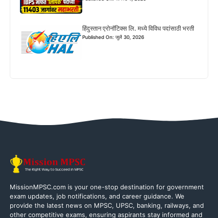
हिंदुस्तान एरोनॉटिक्स लि. मध्ये विविध पदांसाठी भरती
Published On: जुलै 30, 2026
MissionMPSC.com is your one-stop destination for government
exam updates, job notifications, and career guidance. We
provide the latest news on MPSC, UPSC, banking, railways, and
other competitive exams, ensuring aspirants stay informed and