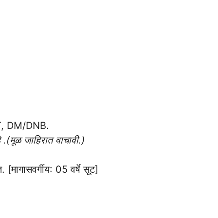
, DM/DNB.
 .(मूळ जाहिरात वाचावी.)
. [मागासवर्गीय: 05 वर्षे सूट]