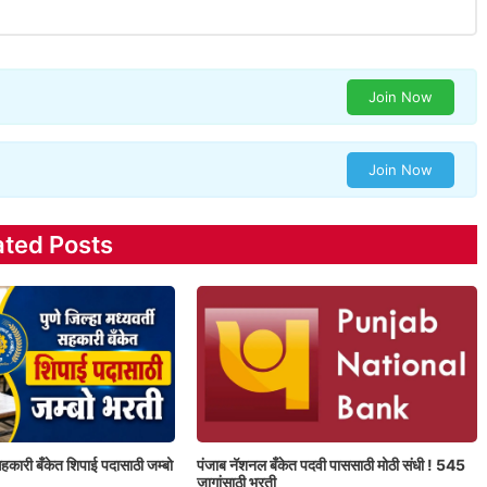
Join Now
Join Now
ated Posts
ी सहकारी बँकेत शिपाई पदासाठी जम्बो
पंजाब नॅशनल बँकेत पदवी पाससाठी मोठी संधी ! 545
जागांसाठी भरती