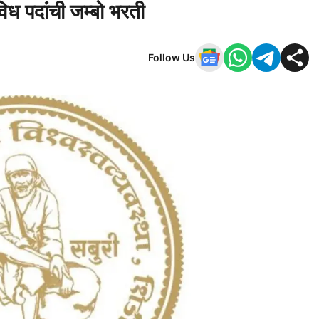
विध पदांची जम्बो भरती
Follow Us