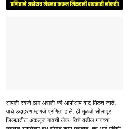
आपली स्वप्ने ठाम असली की आपोआप वाट मिळत जाते.
याचे उदाहरण म्हणजे प्रणिता हाले. ही मूळची सोलापूर
जिल्ह्यातील अकलूज गावची लेक. तिचे वडील गावच्या
जवळच असलेल्या दूध संघात काम करतात. तर आई गृहिणी