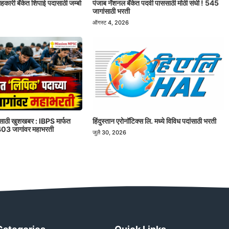
ी सहकारी बँकेत शिपाई पदासाठी जम्बो
पंजाब नॅशनल बँकेत पदवी पाससाठी मोठी संधी ! 545
जागांसाठी भरती
ऑगस्ट 4, 2026
रांसाठी खुशखबर : IBPS मार्फत
हिंदुस्तान एरोनॉटिक्स लि. मध्ये विविध पदांसाठी भरती
1403 जागांवर महाभरती
जुलै 30, 2026