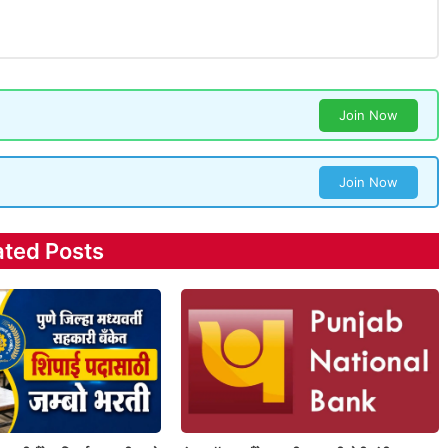
Join Now
Join Now
ated Posts