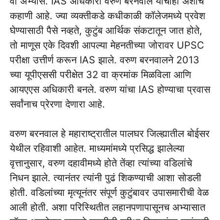
वा अभ्यास. IAS अधिकारी वरुण बरनवाल यांचीही अशीच
कहाणी आहे. ज्या व्यक्तीकडे कधीकाळी कॉलेजमध्ये प्रवेश
घेण्यासाठी पैसे नव्हते, कुटुंब आर्थिक संकटातून जात होते,
तो माणूस एके दिवशी आपल्या मेहनतीच्या जोरावर UPSC
परीक्षा उत्तीर्ण करून IAS झाले. वरुण बरनवालने 2013
च्या यूपीएससी परीक्षेत 32 वा क्रमांक मिळविला आणि
आयएएस अधिकारी बनले. वरुण यांचा IAS होण्याचा प्रवास
सर्वांनाच प्रेरणा देणारा आहे.
वरुण बरनवाल हे महाराष्ट्रातील पालघर जिल्ह्यातील बोईसर
येथील रहिवाशी आहेत. माध्यमांमध्ये प्रसिद्ध झालेल्या
वृत्तानुसार, वरुण दहावीमध्ये होते तेंव्हा त्यांच्या वडिलांचे
निधन झाले. त्यानंतर त्यांनी पुढं शिकण्याची आशा सोडली
होती. वडिलांच्या मृत्यूनंतर संपूर्ण कुटुंबावर उपासमारीची वेळ
आली होती. अशा परिस्थितीत लहानपणापासूनच अभ्यासात