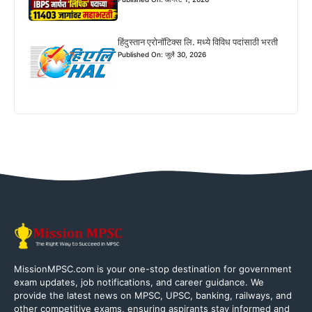
हिंदुस्तान एरोनॉटिक्स लि. मध्ये विविध पदांसाठी भरती
Published On: जुलै 30, 2026
MissionMPSC.com is your one-stop destination for government
exam updates, job notifications, and career guidance. We
provide the latest news on MPSC, UPSC, banking, railways, and
other competitive exams, ensuring aspirants stay informed and