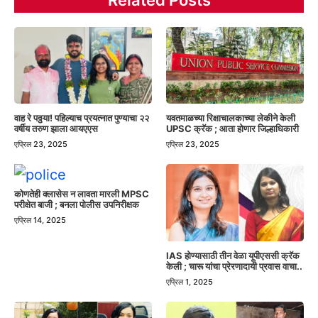
वाह रे पठ्ठया! पहिल्याच प्रयत्नात पुण्याचा २२
यवतमाळच्या रिक्षाचालकाच्या लेकीने केली
वर्षीय तरुण झाला आयएएस
UPSC क्रॅक ; आता होणार जिल्हाधिकारी
एप्रिल 23, 2025
एप्रिल 23, 2025
कोणतेही क्लासेस न लावता मारली MPSC
परीक्षेत बाजी ; बनला पोलीस उपनिरीक्षक
एप्रिल 14, 2025
IAS होण्यासाठी तीन वेळा यूपीएससी क्रॅक
केली ; चारू यांचा प्रेरणादायी प्रवास वाचा..
एप्रिल 1, 2025