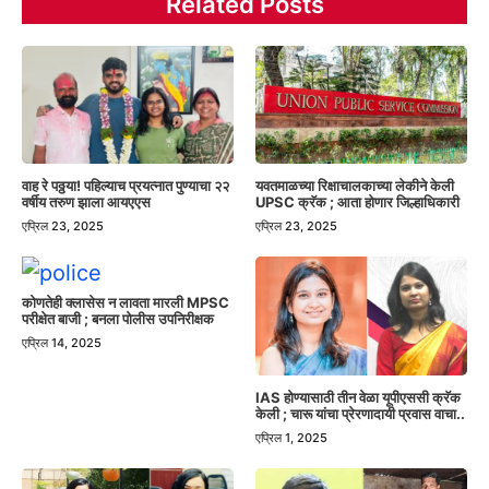
Related Posts
वाह रे पठ्ठया! पहिल्याच प्रयत्नात पुण्याचा २२
यवतमाळच्या रिक्षाचालकाच्या लेकीने केली
वर्षीय तरुण झाला आयएएस
UPSC क्रॅक ; आता होणार जिल्हाधिकारी
एप्रिल 23, 2025
एप्रिल 23, 2025
कोणतेही क्लासेस न लावता मारली MPSC
परीक्षेत बाजी ; बनला पोलीस उपनिरीक्षक
एप्रिल 14, 2025
IAS होण्यासाठी तीन वेळा यूपीएससी क्रॅक
केली ; चारू यांचा प्रेरणादायी प्रवास वाचा..
एप्रिल 1, 2025