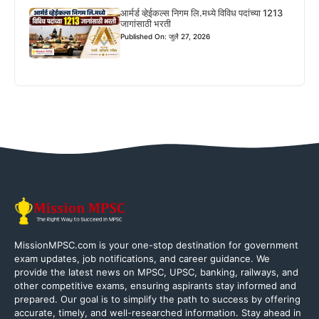
आर्मर्ड व्हेईकल्स निगम लि.मध्ये विविध पदांच्या 1213
जागांसाठी भरती
Published On: जुलै 27, 2026
MissionMPSC.com is your one-stop destination for government
exam updates, job notifications, and career guidance. We
provide the latest news on MPSC, UPSC, banking, railways, and
other competitive exams, ensuring aspirants stay informed and
prepared. Our goal is to simplify the path to success by offering
accurate, timely, and well-researched information. Stay ahead in