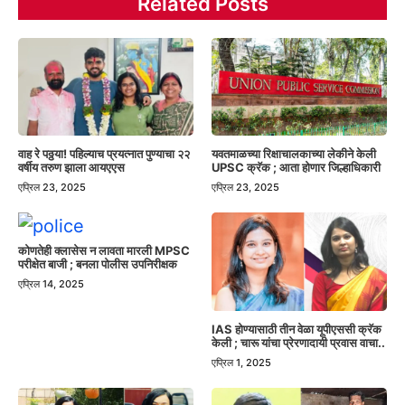
Related Posts
वाह रे पठ्ठया! पहिल्याच प्रयत्नात पुण्याचा २२
यवतमाळच्या रिक्षाचालकाच्या लेकीने केली
वर्षीय तरुण झाला आयएएस
UPSC क्रॅक ; आता होणार जिल्हाधिकारी
एप्रिल 23, 2025
एप्रिल 23, 2025
कोणतेही क्लासेस न लावता मारली MPSC
परीक्षेत बाजी ; बनला पोलीस उपनिरीक्षक
एप्रिल 14, 2025
IAS होण्यासाठी तीन वेळा यूपीएससी क्रॅक
केली ; चारू यांचा प्रेरणादायी प्रवास वाचा..
एप्रिल 1, 2025