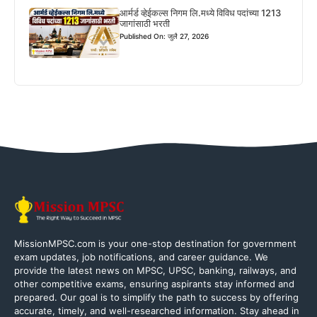
आर्मर्ड व्हेईकल्स निगम लि.मध्ये विविध पदांच्या 1213
जागांसाठी भरती
Published On: जुलै 27, 2026
MissionMPSC.com is your one-stop destination for government
exam updates, job notifications, and career guidance. We
provide the latest news on MPSC, UPSC, banking, railways, and
other competitive exams, ensuring aspirants stay informed and
prepared. Our goal is to simplify the path to success by offering
accurate, timely, and well-researched information. Stay ahead in