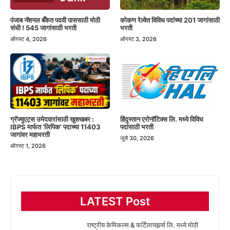
पंजाब नॅशनल बँकेत पदवी पाससाठी मोठी
कोकण रेल्वेत विविध पदांच्या 201 जागांसाठी
संधी ! 545 जागांसाठी भरती
भरती
ऑगस्ट 4, 2026
ऑगस्ट 3, 2026
हिंदुस्तान एरोनॉटिक्स लि. मध्ये विविध
ग्रॅज्युएट्स उमेदवारांसाठी खुशखबर :
पदांसाठी भरती
IBPS मार्फत ‘लिपिक’ पदाच्या 11403
जागांवर महाभरती
जुलै 30, 2026
ऑगस्ट 1, 2026
LATEST Post
राष्ट्रीय केमिकल्स & फर्टिलायझर्स लि. मध्ये मोठी