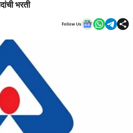
दांची भरती
Follow Us