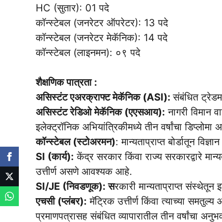
HC (सुतार): 01 पदे
कॉन्स्टेबल (जनरेटर ऑपरेटर): 13 पदे
कॉन्स्टेबल (जनरेटर मेकॅनिक): 14 पदे
कॉन्स्टेबल (लाइनमन): ०९ पदे
शैक्षणिक पात्रता :
असिस्टंट एअरक्राफ्ट मेकॅनिक (ASI):
संबंधित ट्रेड
असिस्टंट रेडिओ मेकॅनिक (एएसआय):
नागरी विमान वाह
इलेक्ट्रॉनिक अभियांत्रिकीमध्ये तीन वर्षांचा डिप्लो
कॉन्स्टेबल (स्टोअरमन)
: मान्यताप्राप्त बोर्डातून विज्
SI (कार्य):
केंद्र सरकार किंवा राज्य सरकारद्वारे मान्यता
उत्तीर्ण असणे आवश्यक आहे.
SI/JE (निवडणूक): स
रकारी मान्यताप्राप्त संस्थेतून इ
एचसी (प्लंबर):
मॅट्रिक उत्तीर्ण किंवा त्याच्या समतुल
प्रमाणपत्रासह संबंधित व्यापारातील तीन वर्षांचा अनुभ