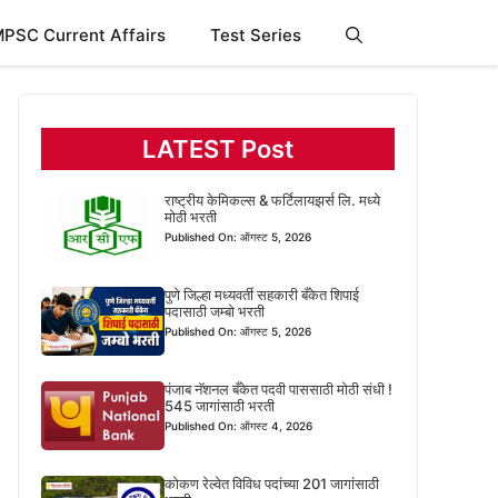
PSC Current Affairs
Test Series
LATEST Post
राष्ट्रीय केमिकल्स & फर्टिलायझर्स लि. मध्ये
मोठी भरती
Published On: ऑगस्ट 5, 2026
पुणे जिल्हा मध्यवर्ती सहकारी बँकेत शिपाई
पदासाठी जम्बो भरती
Published On: ऑगस्ट 5, 2026
पंजाब नॅशनल बँकेत पदवी पाससाठी मोठी संधी !
545 जागांसाठी भरती
Published On: ऑगस्ट 4, 2026
कोकण रेल्वेत विविध पदांच्या 201 जागांसाठी