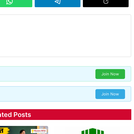
Join Now
Join Now
ated Posts