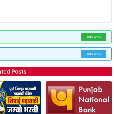
Join Now
Join Now
ated Posts