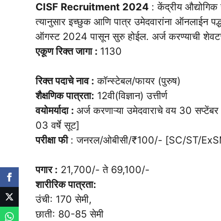
CISF Recruitment 2024
: केंद्रीय औद्योगि
त्यानुसार इच्छुक आणि पात्र उमेदवारांना ऑनलाईन पद
ऑगस्ट 2024 पासून सुरु होईल. अर्ज करण्याची शेवटच
एकूण रिक्त जागा :
1130
रिक्त पदाचे नाव :
कॉन्स्टेबल/फायर (पुरुष)
शैक्षणिक पात्रता:
12वी(विज्ञान) उत्तीर्ण
वयोमर्यादा :
अर्ज करणाऱ्या उमेदवाराचे वय 30 सप्टें
03 वर्षे सूट]
परीक्षा फी
: जनरल/ओबीसी/₹100/- [SC/ST/ExSM
पगार :
21,700/- ते 69,100/-
शारीरिक पात्रता:
उंची: 170 सेमी,
छाती: 80-85 सेमी