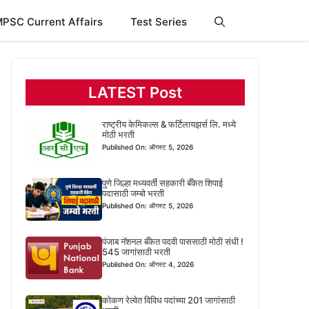
PSC Current Affairs
Test Series
LATEST Post
राष्ट्रीय केमिकल्स & फर्टिलायझर्स लि. मध्ये
मोठी भरती
Published On: ऑगस्ट 5, 2026
पुणे जिल्हा मध्यवर्ती सहकारी बँकेत शिपाई
पदासाठी जम्बो भरती
Published On: ऑगस्ट 5, 2026
पंजाब नॅशनल बँकेत पदवी पाससाठी मोठी संधी !
545 जागांसाठी भरती
Published On: ऑगस्ट 4, 2026
कोकण रेल्वेत विविध पदांच्या 201 जागांसाठी