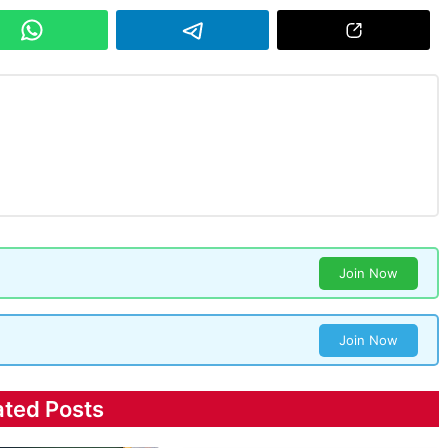
Join Now
Join Now
ated Posts