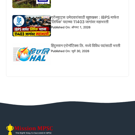
ग्रॅज्युएट्स उमेदवारांसाठी खुशखबर : IBPS मार्फत
‘लिपिक’ पदाच्या 11403 जागांवर महाभरती
Published On: ऑगस्ट 1, 2026
हिंदुस्तान एरोनॉटिक्स लि. मध्ये विविध पदांसाठी भरती
Published On: जुलै 30, 2026