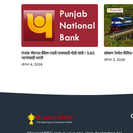
पंजाब नॅशनल बँकेत पदवी पाससाठी मोठी संधी ! 545
कोकण रेल्वेत विविध 
जागांसाठी भरती
ऑगस्ट 3, 2026
ऑगस्ट 4, 2026
MissionMPSC.com is your one-stop destination for