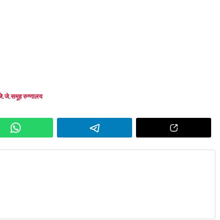
े.जे.समूह रुग्णालय