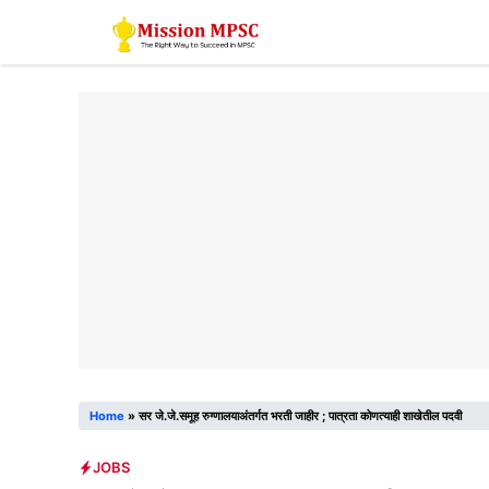
Skip
to
content
Home
»
सर जे.जे.समूह रुग्णालयाअंतर्गत भरती जाहीर ; पात्रता कोणत्याही शाखेतील पदवी
JOBS