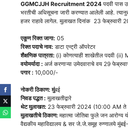
GGMCJJH Recruitment 2024
पदवी पास उम
भरतीची अधिसूचना जारी करण्यात आलेली आहे. त्यानुसार
हजर राहावे लागेल. मुलाखत दिनांक 23 फेब्रुवारी 
एकूण रिक्त जागा:
05
रिक्त पदाचे नाव:
डाटा एन्ट्री ऑपरेटर
शैक्षणिक पात्रता:
(i) कोणत्याही शाखेतील पदवी (ii)
वयोमर्यादा :
अर्ज करणाऱ्या उमेदवाराचे वय 29 फेब्रुवा
पगार :
10,000/-
नोकरी ठिकाण: मुं
बई
निवड पद्धत :
मुलाखतीद्वारे
थेट मुलाखत:
23 फेब्रुवारी 2024 (10:00 AM त
मुलाखतीचे ठिकाण:
महात्मा जोतिबा फुले जन आरोग्य 
वैद्यकीय महाविद्यालय & सर जे.जे.समूह रुग्णालये म