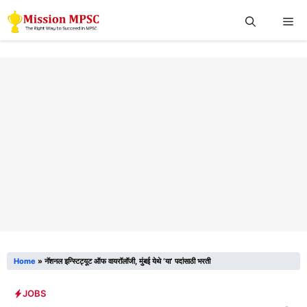
Skip
Me
to
content
Home
»
नॅशनल इन्स्टिट्यूट ऑफ वायरॉलॉजी, मुंबई येथे ‘या’ पदांसाठी भरती
JOBS