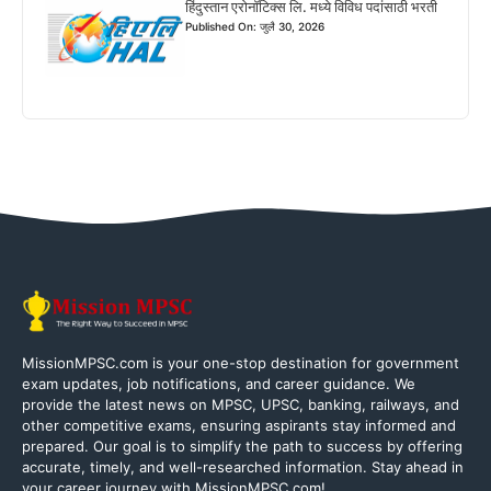
हिंदुस्तान एरोनॉटिक्स लि. मध्ये विविध पदांसाठी भरती
Published On: जुलै 30, 2026
MissionMPSC.com is your one-stop destination for government
exam updates, job notifications, and career guidance. We
provide the latest news on MPSC, UPSC, banking, railways, and
other competitive exams, ensuring aspirants stay informed and
prepared. Our goal is to simplify the path to success by offering
accurate, timely, and well-researched information. Stay ahead in
your career journey with MissionMPSC.com!