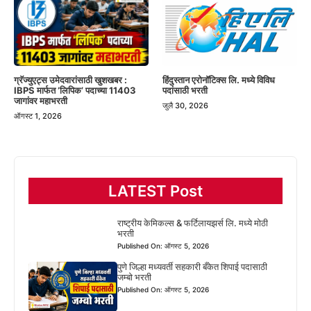
हिंदुस्तान एरोनॉटिक्स लि. मध्ये विविध
ग्रॅज्युएट्स उमेदवारांसाठी खुशखबर :
पदांसाठी भरती
IBPS मार्फत ‘लिपिक’ पदाच्या 11403
जागांवर महाभरती
जुलै 30, 2026
ऑगस्ट 1, 2026
LATEST Post
राष्ट्रीय केमिकल्स & फर्टिलायझर्स लि. मध्ये मोठी
भरती
Published On: ऑगस्ट 5, 2026
पुणे जिल्हा मध्यवर्ती सहकारी बँकेत शिपाई पदासाठी
जम्बो भरती
Published On: ऑगस्ट 5, 2026