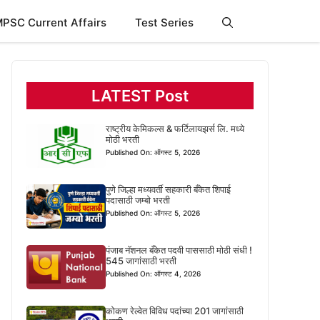
PSC Current Affairs
Test Series
LATEST Post
राष्ट्रीय केमिकल्स & फर्टिलायझर्स लि. मध्ये
मोठी भरती
Published On: ऑगस्ट 5, 2026
पुणे जिल्हा मध्यवर्ती सहकारी बँकेत शिपाई
पदासाठी जम्बो भरती
Published On: ऑगस्ट 5, 2026
पंजाब नॅशनल बँकेत पदवी पाससाठी मोठी संधी !
545 जागांसाठी भरती
Published On: ऑगस्ट 4, 2026
कोकण रेल्वेत विविध पदांच्या 201 जागांसाठी