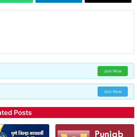
Join Now
Join Now
ated Posts