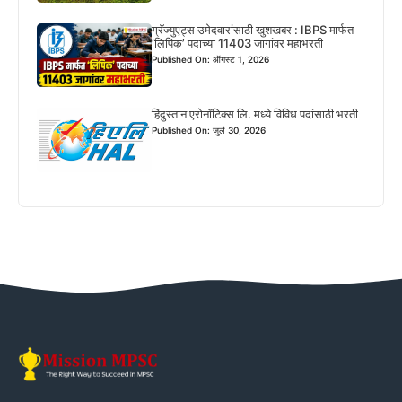
ग्रॅज्युएट्स उमेदवारांसाठी खुशखबर : IBPS मार्फत
‘लिपिक’ पदाच्या 11403 जागांवर महाभरती
Published On: ऑगस्ट 1, 2026
हिंदुस्तान एरोनॉटिक्स लि. मध्ये विविध पदांसाठी भरती
Published On: जुलै 30, 2026