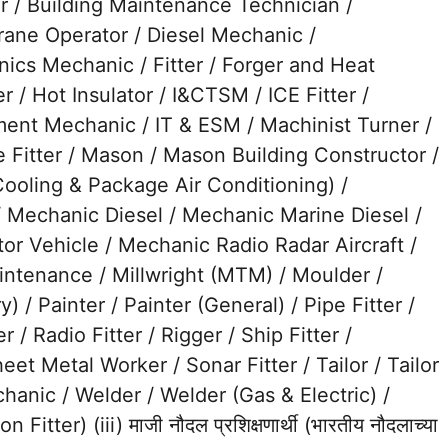
er / Building Maintenance Technician /
rane Operator / Diesel Mechanic /
ronics Mechanic / Fitter / Forger and Heat
 / Hot Insulator / I&CTSM / ICE Fitter /
ument Mechanic / IT & ESM / Machinist Turner /
 Fitter / Mason / Mason Building Constructor /
Cooling & Package Air Conditioning) /
/ Mechanic Diesel / Mechanic Marine Diesel /
r Vehicle / Mechanic Radio Radar Aircraft /
ntenance / Millwright (MTM) / Moulder /
 / Painter / Painter (General) / Pipe Fitter /
 / Radio Fitter / Rigger / Ship Fitter /
et Metal Worker / Sonar Fitter / Tailor / Tailor
hanic / Welder / Welder (Gas & Electric) /
ter) (iii) माजी नौदल प्रशिक्षणार्थी (भारतीय नौदलाच्या