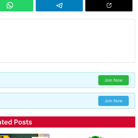
Join Now
Join Now
ated Posts