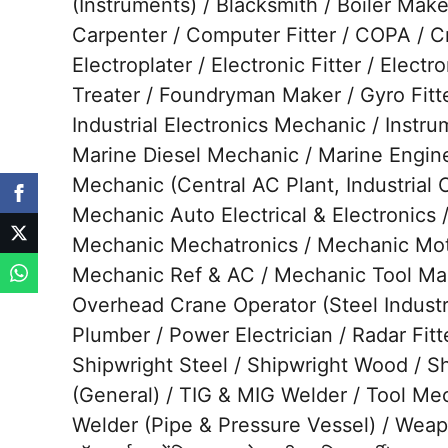
(Instruments) / Blacksmith / Boiler Mak
Carpenter / Computer Fitter / COPA / C
Electroplater / Electronic Fitter / Elect
Treater / Foundryman Maker / Gyro Fitter
Industrial Electronics Mechanic / Instr
Marine Diesel Mechanic / Marine Engine
Mechanic (Central AC Plant, Industrial 
Mechanic Auto Electrical & Electronics 
Mechanic Mechatronics / Mechanic Moto
Mechanic Ref & AC / Mechanic Tool Mai
Overhead Crane Operator (Steel Industry)
Plumber / Power Electrician / Radar Fitter
Shipwright Steel / Shipwright Wood / She
(General) / TIG & MIG Welder / Tool Mec
Welder (Pipe & Pressure Vessel) / Weapon Fit