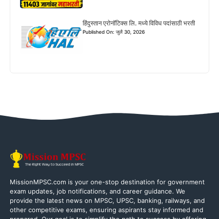
हिंदुस्तान एरोनॉटिक्स लि. मध्ये विविध पदांसाठी भरती
Published On: जुलै 30, 2026
MissionMPSC.com is your one-stop destination for government
exam updates, job notifications, and career guidance. We
provide the latest news on MPSC, UPSC, banking, railways, and
other competitive exams, ensuring aspirants stay informed and