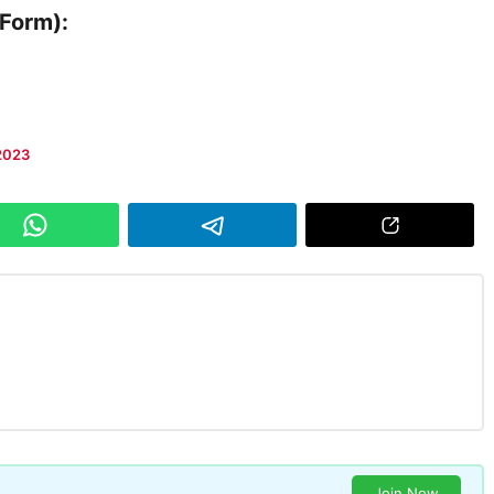
 Form):
2023
Join Now